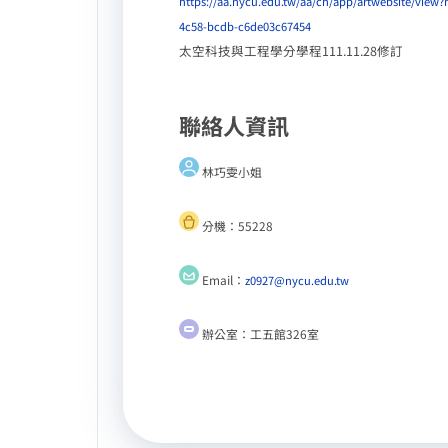
https://aa.nycu.edu.tw/aa/ch/app/artwebsite/vie
4c58-bcdb-c6de03c67454
太空科技與工程學分學程111.11.28修訂
聯絡人資訊
林巧雯小姐
分機：55228
Email：
z0927@nycu.edu.tw
辦公室：工五館326室