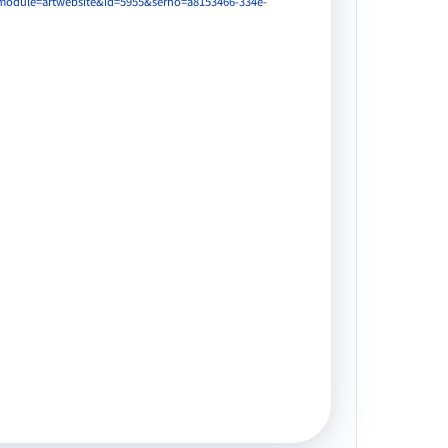
w?module=artwebsite&id=5955&serno=a8153466-334e-